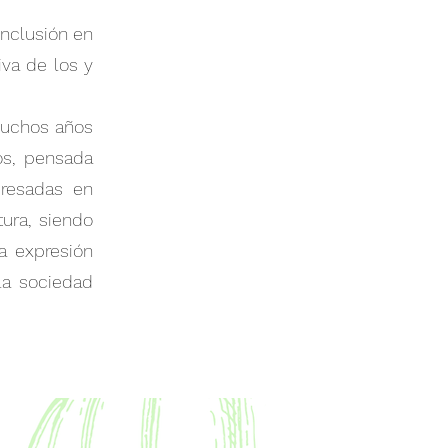
nclusión en
iva de los y
muchos años
os, pensada
eresadas en
ura, siendo
a expresión
la sociedad