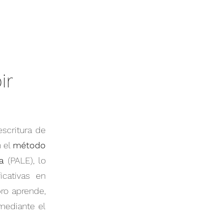
ir
escritura de
n el
método
a
(PALE), lo
icativas en
bro aprende,
 mediante el