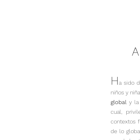
A
H
a sido d
niños y niñ
global
y l
cual, priv
contextos f
de lo globa