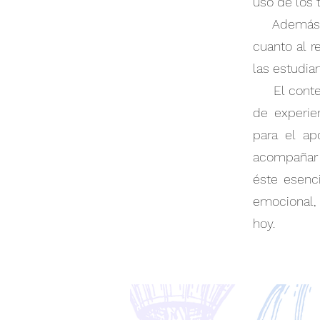
uso de los 
Además, el
cuanto al r
las estudia
El conteni
de experie
para el ap
acompañar e
éste esenci
emocional,
hoy.